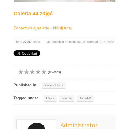
Galeria 44 zdjęć
Zobacz całą galerię - kliknij tutaj
Read
27997
times
Last modified on niedziela, 02 listopad 2014 20:38
(0 votes)
Published in
Recent Blogs
Tagged under
Class
Joomla
JoomFX
Administrator