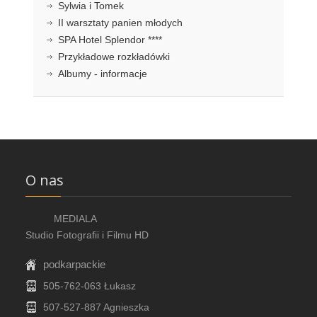
Sylwia i Tomek
II warsztaty panien młodych
SPA Hotel Splendor ****
Przykładowe rozkładówki
Albumy - informacje
O nas
MEDIALA
Studio Fotografii i Filmu HD
podkarpackie
505-762-063 Łukasz
507-527-887 Agnieszka