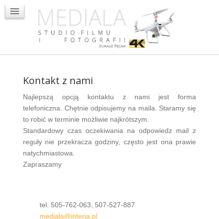
Oglądaj teledyski ślubne
Oglądaj sesje plenerowe
Dron
Kontakt
Kontakt z nami
Najlepszą opcją kontaktu z nami jest forma
telefoniczna. Chętnie odpisujemy na maila. Staramy się
to robić w terminie możliwie najkrótszym.
Standardowy czas oczekiwania na odpowiedz mail z
reguły nie przekracza godziny, często jest ona prawie
natychmiastowa.
Zapraszamy
tel. 505-762-063, 507-527-887
mediala@interia.pl