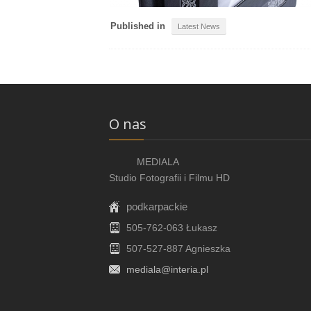
Published in
Latest News
O nas
MEDIALA
Studio Fotografii i Filmu HD
podkarpackie
505-762-063 Łukasz
507-527-887 Agnieszka
mediala@interia.pl