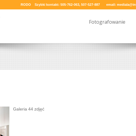
RODO
Szybki kontakt: 505-762-063, 507-527-887
email:
mediala@int
Fotografowanie
Galeria 44 zdjęć