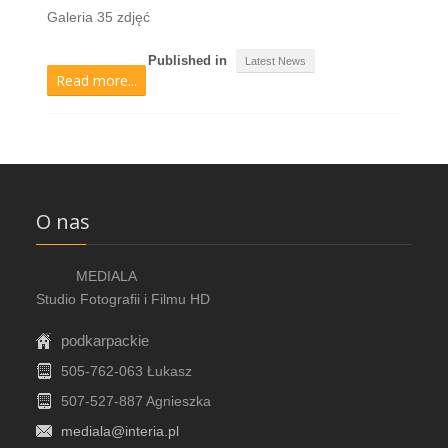
Galeria 35 zdjęć
Published in
Latest News
Read more...
O nas
MEDIALA
Studio Fotografii i Filmu HD
podkarpackie
505-762-063 Łukasz
507-527-887 Agnieszka
mediala@interia.pl