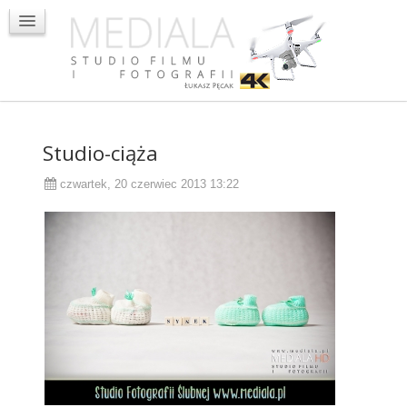
Oglądaj teledyski ślubne
Oglądaj sesje plenerowe
Dron
Kontakt
Studio-ciąża
czwartek, 20 czerwiec 2013 13:22